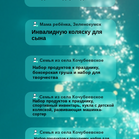
Мама ребёнка, Зеленокумск
Инвалидную коляску для
сына
Семья из села Кочубеевское
Набор продуктов к празднику,
боксерская груша и набор для
творчества
Семья из села Кочубеевское
Набор продуктов к празднику,
спортивный инвентарь, кукла с детской
коляской, развивающая машинка-
сортер
Семья из села Кочубеевское
Набор продуктов к празднику, набор для