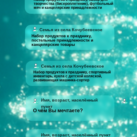
творчества (бисероплетение), футбольный
мяч и канцелярские принадлежности
Семья из села Кочубеевское
Набор продуктов к празднику,
постельные принадлежности и
канцелярские товары
Семья из села Кочубеевское
Набор продуктов к празднику, спортивный
инвентарь, кукла с детской коляской,
развивающая машинка-сортер
Имя, возраст, населённый
пункт
О чём Вы мечтаете?
Имя, возраст, населённый пункт