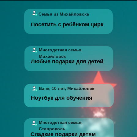
Семья из Михайловска
Посетить с ребёнком цирк
Многодетная семья,
Михайловск
Любые подарки для детей
Ваня, 10 лет, Михайловск
Ноутбук для обучения
Многодетная семья,
Ставрополь
Сладкие подарки детям